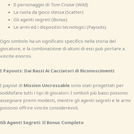
Il personaggio di Tom Cruise (Wild)
La ruota da gioco stessa (Scatter)
Gli agenti segreti (Bonus)
Le armi ed i dispositivi tecnologici (Payouts)
Ogni simbolo ha un significato specifico nella storia del
giocatore, e la combinazione di alcuni di essi può portare a
vincite enormi.
I Payouts: Dai Bassi Ai Cacciatori di Riconoscimenti
I payout di
Mission Uncrossable
sono stati progettati per
soddisfare tutti i tipi di giocatori. I simboli più bassi possono
assegnare premi modesti, mentre gli agenti segreti e le armi
possono offrire vincite considerevoli.
Gli Agenti Segreti: Il Bonus Completo