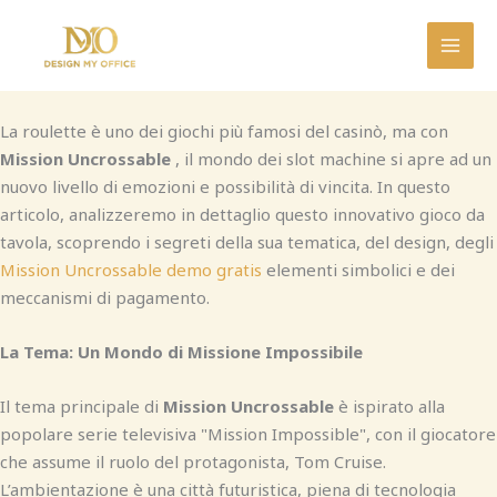
Skip
to
MAI
content
MEN
La roulette è uno dei giochi più famosi del casinò, ma con
Mission Uncrossable
, il mondo dei slot machine si apre ad un
nuovo livello di emozioni e possibilità di vincita. In questo
articolo, analizzeremo in dettaglio questo innovativo gioco da
tavola, scoprendo i segreti della sua tematica, del design, degli
Mission Uncrossable demo gratis
elementi simbolici e dei
meccanismi di pagamento.
La Tema: Un Mondo di Missione Impossibile
Il tema principale di
Mission Uncrossable
è ispirato alla
popolare serie televisiva "Mission Impossible", con il giocatore
che assume il ruolo del protagonista, Tom Cruise.
L’ambientazione è una città futuristica, piena di tecnologia