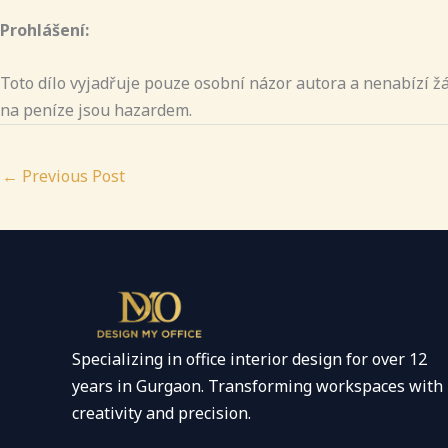
Prohlášení:
Toto dílo vyjadřuje pouze osobní názor autora a nenabízí ž
na peníze jsou hazardem.
←
Previous Post
Specializing in office interior design for over 12
years in Gurgaon. Transforming workspaces with
creativity and precision.