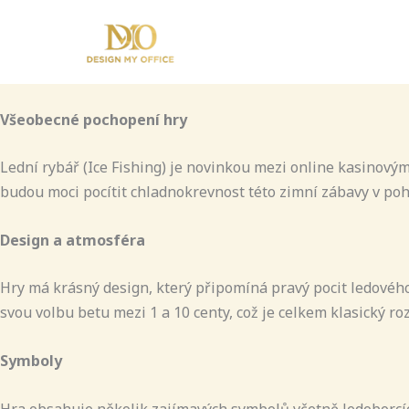
Skip
to
content
Všeobecné pochopení hry
Lední rybář (Ice Fishing) je novinkou mezi online kasinovým
budou moci pocítit chladnokrevnost této zimní zábavy v p
Design a atmosféra
Hry má krásný design, který připomíná pravý pocit ledovéh
svou volbu betu mezi 1 a 10 centy, což je celkem klasický ro
Symboly
Hra obsahuje několik zajímavých symbolů včetně ledoborcích,