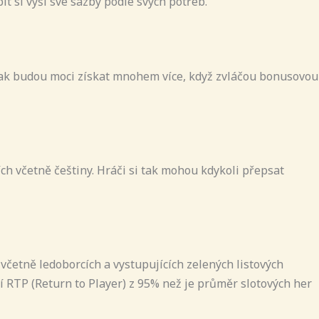
 si výši své sazby podle svých potřeb.
však budou moci získat mnohem více, když zvláčou bonusovou
ch včetně češtiny. Hráči si tak mohou kdykoli přepsat
 včetně ledoborcích a vystupujících zelených listových
ší RTP (Return to Player) z 95% než je průměr slotových her