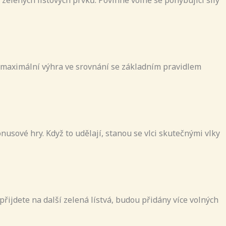
 maximální výhra ve srovnání se základním pravidlem
ové hry. Když to udělají, stanou se vlci skutečnými vlky
řijdete na další zelená lístvá, budou přidány více volných