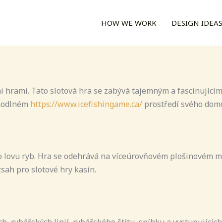
HOW WE WORK
DESIGN IDEA
i hrami. Tato slotová hra se zabývá tajemným a fascinujícím
ohodlném
https://www.icefishingame.ca/
prostředí svého dom
o lovu ryb. Hra se odehrává na víceúrovňovém plošinovém me
zsah pro slotové hry kasín.
 rybářských linií, rybářského štítu, sníhku a vystupujících 