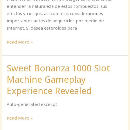
entender la naturaleza de estos compuestos, sus
efectos y riesgos, así como las consideraciones
importantes antes de adquirirlos por medio de
Internet. Si desea esteroides para
Esteroides
Read More »
Online:
Todo
lo
Sweet Bonanza 1000 Slot
que
Machine Gameplay
Necesitas
Saber
Experience Revealed
Auto-generated excerpt
Sweet
Read More »
Bonanza