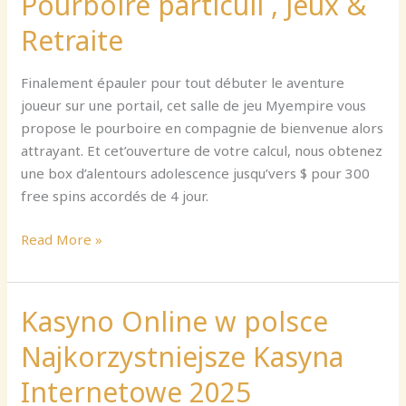
Pourboire particuli , Jeux &
vos
chances
Retraite
de
gagner
Finalement épauler pour tout débuter le aventure
en
joueur sur une portail, cet salle de jeu Myempire vous
déplacement!
propose le pourboire en compagnie de bienvenue alors
attrayant. Et cet’ouverture de votre calcul, nous obtenez
une box d’alentours adolescence jusqu’vers $ pour 300
free spins accordés de 4 jour.
Myempire
Read More »
Commentaire
:
Pourboire
Kasyno Online w polsce
particuli
Najkorzystniejsze Kasyna
,
Jeux
Internetowe 2025
&