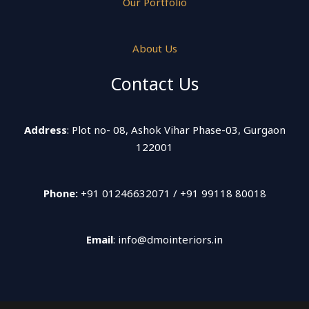
Our Portfolio
About Us
Contact Us
Address
: Plot no- 08, Ashok Vihar Phase-03, Gurgaon
122001
Phone:
+91 01246632071 / +91 99118 80018
Email
:
info@dmointeriors.in