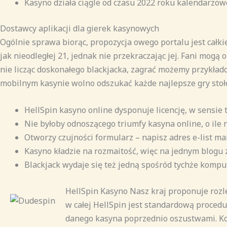
Kasyno działa ciągle od czasu 2022 roku kalendarzow
Dostawcy aplikacji dla gierek kasynowych
Ogólnie sprawa biorąc, propozycja owego portalu jest całk
jak nieodległej 21, jednak nie przekraczając jej. Fani mog
nie licząc doskonałego blackjacka, zagrać możemy przykład
mobilnym kasynie wolno odszukać każde najlepsze gry stoł
HellSpin kasyno online dysponuje licencję, w sensi
Nie byłoby odnoszącego triumfy kasyna online, o ile 
Otworzy czujności formularz – napisz adres e-list mai
Kasyno kładzie na rozmaitość, więc na jednym blogu z
Blackjack wydaje się też jedną spośród tychże kompu
HellSpin Kasyno Nasz kraj proponuje rozl
w całej HellSpin jest standardową procedu
danego kasyna poprzednio oszustwami. Kom