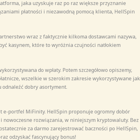
atforma, jaka uzyskuje raz po raz większe przyznanie
zaniami płatności i niezawodną pomocą klienta, HellSpin
rtnerstwo wraz z faktycznie kilkoma dostawcami nazywa,
 być kasynem, które to wyróżnia czujności natłokiem
ła wykorzystywana do wpłaty. Potem szczegółowo opiszemy,
płatnicze, wszelkie w szerokim zakresie wykorzystywane jak
u odnaleźć dobry asortyment.
 e-portfel MiFinity. HellSpin proponuje ogromny dobór
 i nowoczesne rozwiązania, w niniejszym kryptowaluty. Bez
statecznie za darmo zarejestrować baczności po HellSpin,
oraz odzyskać fascynujący bonus!