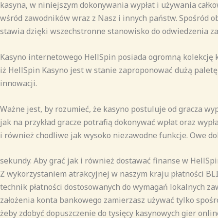
kasyna, w niniejszym dokonywania wypłat i używania całkow
wśród zawodników wraz z Nasz i innych państw. Spośród ob
stawia dzięki wszechstronne stanowisko do odwiedzenia za
Kasyno internetowego HellSpin posiada ogromną kolekcję 
iż HellSpin Kasyno jest w stanie zaproponować dużą paletę 
innowacji.
Ważne jest, by rozumieć, że kasyno postuluje od gracza wyp
jak na przykład gracze potrafią dokonywać wpłat oraz wypła
i również chodliwe jak wysoko niezawodne funkcje. Owe dobr
sekundy. Aby grać jak i również dostawać finanse w HellSpi
Z wykorzystaniem atrakcyjnej w naszym kraju płatności BLI
technik płatności dostosowanych do wymagań lokalnych zaw
założenia konta bankowego zamierzasz używać tylko spośr
żeby zdobyć dopuszczenie do tysięcy kasynowych gier onlin