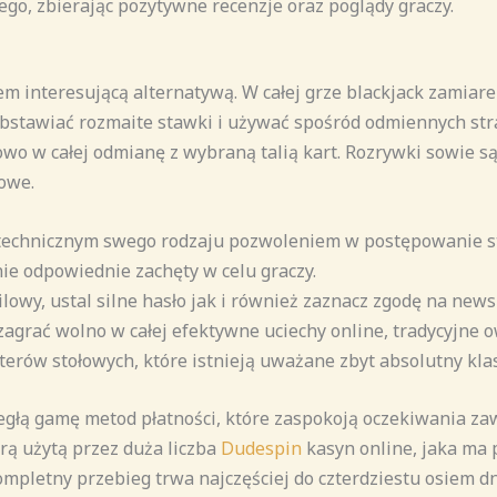
ego, zbierając pozytywne recenzje oraz poglądy graczy.
iem interesującą alternatywą. W całej grze blackjack zamia
ą obstawiać rozmaite stawki i używać spośród odmiennych st
owo w całej odmianę z wybraną talią kart. Rozrywki sowie 
owe.
e technicznym swego rodzaju pozwoleniem w postępowanie st
nie odpowiednie zachęty w celu graczy.
lowy, ustal silne hasło jak i również zaznacz zgodę na news
agrać wolno w całej efektywne uciechy online, tradycyjne ow
terów stołowych, które istnieją uważane zbyt absolutny kla
egłą gamę metod płatności, które zaspokoją oczekiwania za
rą użytą przez duża liczba
Dudespin
kasyn online, jaka ma 
pletny przebieg trwa najczęściej do czterdziestu osiem dn