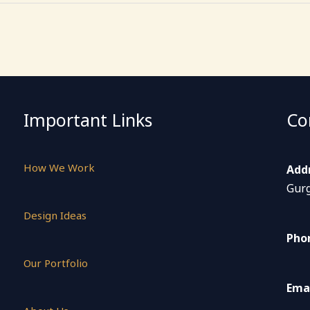
Important Links
Co
How We Work
Add
Gur
Design Ideas
Pho
Our Portfolio
Ema