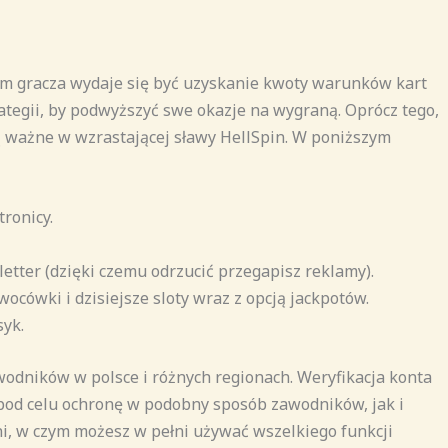
rem gracza wydaje się być uzyskanie kwoty warunków kart
rategii, by podwyższyć swe okazje na wygraną. Oprócz tego,
są ważne w wzrastającej sławy HellSpin. W poniższym
ronicy.
letter (dzięki czemu odrzucić przegapisz reklamy).
ocówki i dzisiejsze sloty wraz z opcją jackpotów.
syk.
wodników w polsce i różnych regionach. Weryfikacja konta
pod celu ochronę w podobny sposób zawodników, jak i
i, w czym możesz w pełni używać wszelkiego funkcji