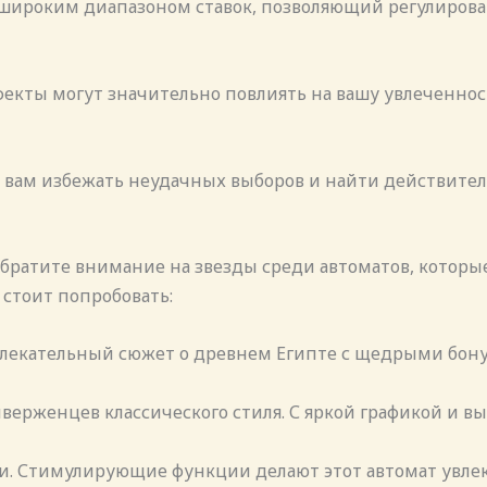
широким диапазоном ставок, позволяющий регулировать
ффекты могут значительно повлиять на вашу увлеченно
 вам избежать неудачных выборов и найти действите
обратите внимание на звезды среди автоматов, котор
 стоит попробовать:
 увлекательный сюжет о древнем Египте с щедрыми бон
ерженцев классического стиля. С яркой графикой и в
и. Стимулирующие функции делают этот автомат увлек