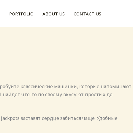
S
PORTFOLIO
ABOUT US
CONTACT US
опробуйте классические машинки, которые напоминают
айдет что-то по своему вкусу: от простых до
jackpots заставят сердце забиться чаще. Удобные