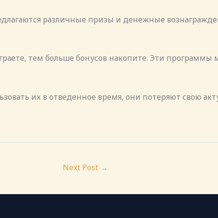
предлагаются различные призы и денежные вознагражд
граете, тем больше бонусов накопите. Эти программы 
льзовать их в отведенное время, они потеряют свою ак
Next Post
→