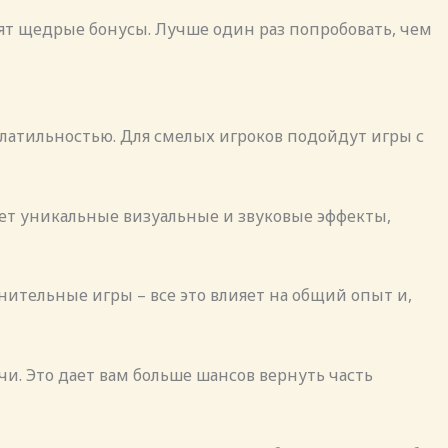
сят щедрые бонусы. Лучше один раз попробовать, чем
латильностью. Для смелых игроков подойдут игры с
ает уникальные визуальные и звуковые эффекты,
тельные игры – все это влияет на общий опыт и,
и. Это дает вам больше шансов вернуть часть