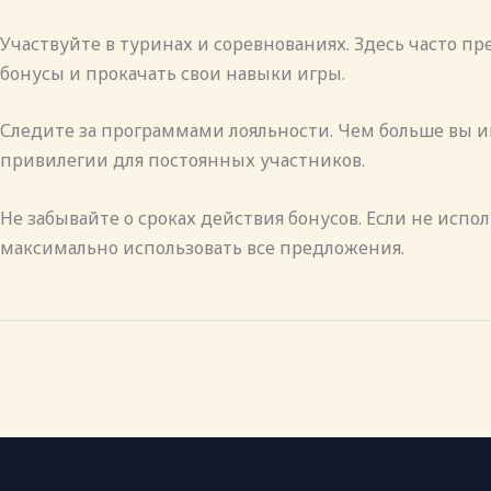
Участвуйте в туринах и соревнованиях. Здесь часто 
бонусы и прокачать свои навыки игры.
Следите за программами лояльности. Чем больше вы и
привилегии для постоянных участников.
Не забывайте о сроках действия бонусов. Если не испо
максимально использовать все предложения.