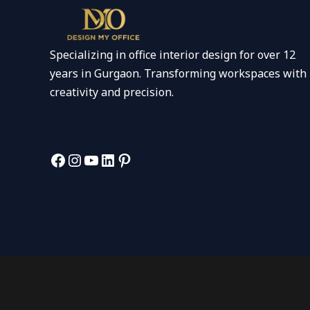
Specializing in office interior design for over 12
years in Gurgaon. Transforming workspaces with
creativity and precision.
Facebook
Instagram
YouTube
LinkedIn
Pinterest