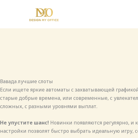
Skip
to
content
Вавада лучшие слоты
Если ищете яркие автоматы с захватывающей графико
старые добрые времена, или современные, с увлекате
сложных, с разными уровнями выплат.
Не упустите шанс!
Новинки появляются регулярно, и к
настройки позволят быстро выбрать идеальную игру,