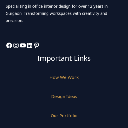
Specializing in office interior design for over 12 years in
Gurgaon. Transforming workspaces with creativity and
precision.
Facebook
Instagram
YouTube
LinkedIn
Pinterest
Important Links
How We Work
Design Ideas
Our Portfolio