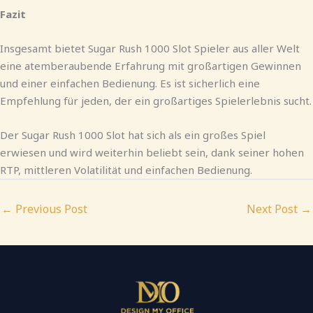
Fazit
Insgesamt bietet Sugar Rush 1000 Slot Spieler aus aller Welt
eine atemberaubende Erfahrung mit großartigen Gewinnen
und einer einfachen Bedienung. Es ist sicherlich eine
Empfehlung für jeden, der ein großartiges Spielerlebnis sucht.
Der Sugar Rush 1000 Slot hat sich als ein großes Spiel
erwiesen und wird weiterhin beliebt sein, dank seiner hohen
RTP, mittleren Volatilität und einfachen Bedienung.
←
Previous Post
Next Post
→