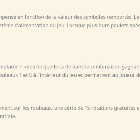
mpensé en fonction de la valeur des symboles remportés. Le
tème d’alimentation du jeu. Lorsque plusieurs poulets spéci
emplacer n’importe quelle carte dans la combinaison gagnant
ouleaux 1 et 5 à l’intérieur du jeu et permettent au joueur d
nt sur les rouleaux, une série de 15 rotations gratuites est
nitiale.