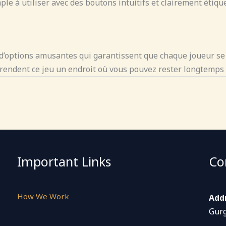
mple à utiliser avec des boutons intuitifs et clairement étiqu
é d’options amusantes qui garantissent que chaque joueur s
 rendent ce jeu un endroit où vous pouvez rester longtemps 
Important Links
Co
How We Work
Add
Gur