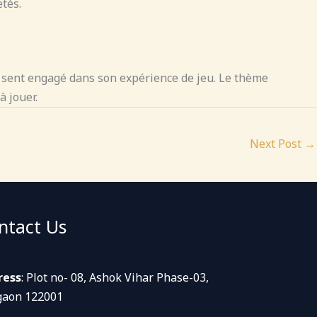
etés.
e sent engagé dans son expérience de jeu. Le thème
à jouer.
Next Post
→
ntact Us
ress
: Plot no- 08, Ashok Vihar Phase-03,
gaon 122001