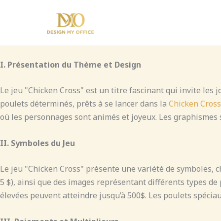
Skip
to
content
I. Présentation du Thème et Design
Le jeu "Chicken Cross" est un titre fascinant qui invite le
poulets déterminés, prêts à se lancer dans la
Chicken Cross
où les personnages sont animés et joyeux. Les graphismes 
II. Symboles du Jeu
Le jeu "Chicken Cross" présente une variété de symboles, c
5 $), ainsi que des images représentant différents types de 
élevées peuvent atteindre jusqu’à 500$. Les poulets spécia