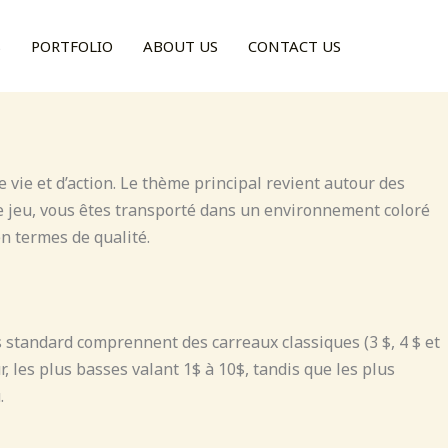
S
PORTFOLIO
ABOUT US
CONTACT US
 vie et d’action. Le thème principal revient autour des
e jeu, vous êtes transporté dans un environnement coloré
n termes de qualité.
 standard comprennent des carreaux classiques (3 $, 4 $ et
, les plus basses valant 1$ à 10$, tandis que les plus
.