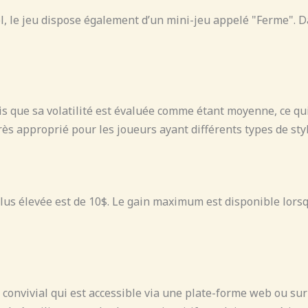
, le jeu dispose également d’un mini-jeu appelé "Ferme". Da
is que sa volatilité est évaluée comme étant moyenne, ce qui
ès approprié pour les joueurs ayant différents types de styl
lus élevée est de 10$. Le gain maximum est disponible lorsq
convivial qui est accessible via une plate-forme web ou sur 