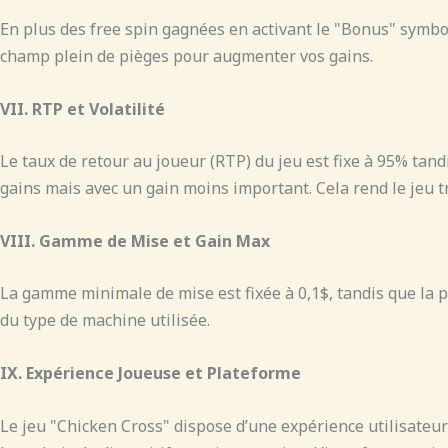
En plus des free spin gagnées en activant le "Bonus" symbol
champ plein de pièges pour augmenter vos gains.
VII. RTP et Volatilité
Le taux de retour au joueur (RTP) du jeu est fixe à 95% tand
gains mais avec un gain moins important. Cela rend le jeu tr
VIII. Gamme de Mise et Gain Max
La gamme minimale de mise est fixée à 0,1$, tandis que la p
du type de machine utilisée.
IX. Expérience Joueuse et Plateforme
Le jeu "Chicken Cross" dispose d’une expérience utilisateur 