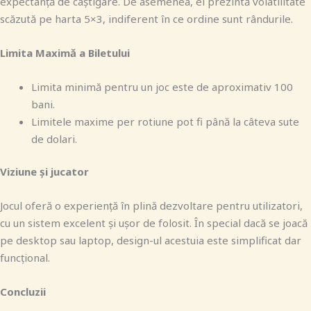
expectanță de câștigare. De asemenea, el prezintă volatilitate
scăzută pe harta 5×3, indiferent în ce ordine sunt rândurile.
Limita Maximă a Biletului
Limita minimă pentru un joc este de aproximativ 100
bani.
Limitele maxime per rotiune pot fi până la câteva sute
de dolari.
Viziune și jucator
Jocul oferă o experiență în plină dezvoltare pentru utilizatori,
cu un sistem excelent și ușor de folosit. În special dacă se joacă
pe desktop sau laptop, design-ul acestuia este simplificat dar
funcțional.
Concluzii