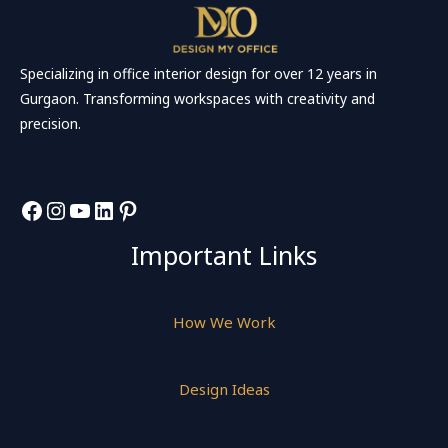
Specializing in office interior design for over 12 years in
Gurgaon. Transforming workspaces with creativity and
precision.
Facebook
Instagram
YouTube
LinkedIn
Pinterest
Important Links
How We Work
Design Ideas