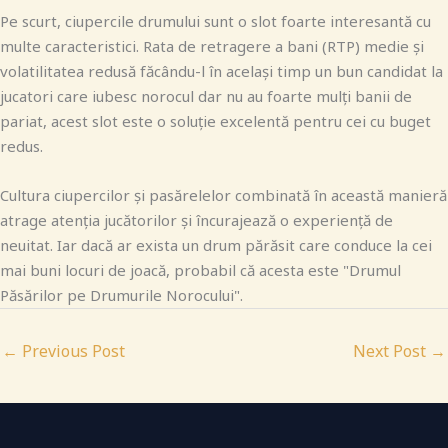
Pe scurt, ciupercile drumului sunt o slot foarte interesantă cu
multe caracteristici. Rata de retragere a bani (RTP) medie și
volatilitatea redusă făcându-l în același timp un bun candidat la
jucatori care iubesc norocul dar nu au foarte mulți banii de
pariat, acest slot este o soluție excelentă pentru cei cu buget
redus.
Cultura ciupercilor și pasărelelor combinată în această manieră
atrage atenția jucătorilor și încurajează o experiență de
neuitat. Iar dacă ar exista un drum părăsit care conduce la cei
mai buni locuri de joacă, probabil că acesta este "Drumul
Păsărilor pe Drumurile Norocului".
←
Previous Post
Next Post
→